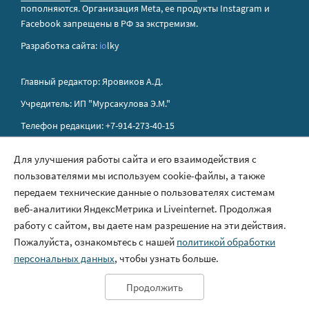
пополняются. Организация Metа, ее продукты Instagram и
Facebook запрещены в РФ за экстремизм.
Разработка сайта:
io
lky
Главный редактор: Яровиков А.Д.
Учредитель: ИП "Мурсакулова Э.М."
Телефон редакции: +7-914-273-40-15
E-mail редакции: sakhapress@mail.ru
Для улучшения работы сайта и его взаимодействия с
пользователями мы используем cookie-файлы, а также
Правила сайта
передаем технические данные о пользователях системам
Политика обработки персональных данных
веб-аналитики ЯндексМетрика и Liveinternet. Продолжая
работу с сайтом, вы даете нам разрешение на эти действия.
Размещение рекламы
Пожалуйста, ознакомьтесь с нашей
политикой обработки
Контакты
персональных данных
, чтобы узнать больше.
Продолжить