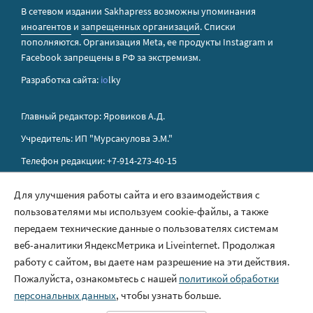
В сетевом издании Sakhapress возможны упоминания
иноагентов
и
запрещенных организаций
. Списки
пополняются. Организация Metа, ее продукты Instagram и
Facebook запрещены в РФ за экстремизм.
Разработка сайта:
io
lky
Главный редактор: Яровиков А.Д.
Учредитель: ИП "Мурсакулова Э.М."
Телефон редакции: +7-914-273-40-15
E-mail редакции: sakhapress@mail.ru
Для улучшения работы сайта и его взаимодействия с
пользователями мы используем cookie-файлы, а также
Правила сайта
передаем технические данные о пользователях системам
Политика обработки персональных данных
веб-аналитики ЯндексМетрика и Liveinternet. Продолжая
работу с сайтом, вы даете нам разрешение на эти действия.
Размещение рекламы
Пожалуйста, ознакомьтесь с нашей
политикой обработки
Контакты
персональных данных
, чтобы узнать больше.