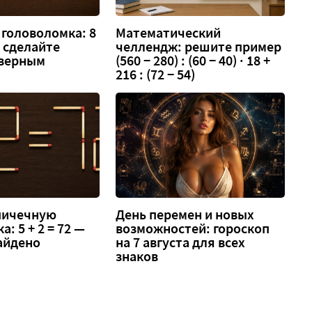
головоломка: 8
Математический
 — сделайте
челлендж: решите пример
 верным
(560 − 280) : (60 − 40) · 18 +
216 : (72 − 54)
спичечную
День перемен и новых
: 5 + 2 = 72 —
возможностей: гороскоп
айдено
на 7 августа для всех
знаков