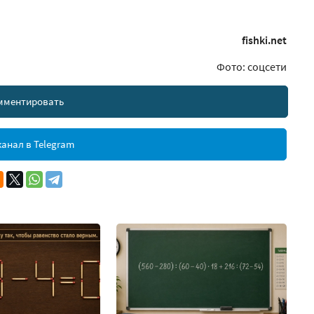
fishki.net
Фото: соцсети
мментировать
анал в Telegram