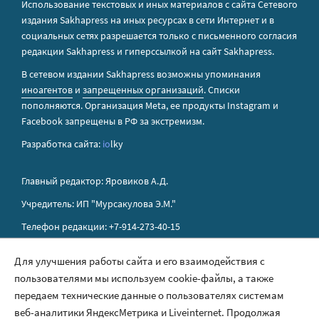
Использование текстовых и иных материалов с сайта Сетевого
издания Sakhapress на иных ресурсах в сети Интернет и в
социальных сетях разрешается только с письменного согласия
редакции Sakhapress и гиперссылкой на сайт Sakhapress.
В сетевом издании Sakhapress возможны упоминания
иноагентов
и
запрещенных организаций
. Списки
пополняются. Организация Metа, ее продукты Instagram и
Facebook запрещены в РФ за экстремизм.
Разработка сайта:
io
lky
Главный редактор: Яровиков А.Д.
Учредитель: ИП "Мурсакулова Э.М."
Телефон редакции: +7-914-273-40-15
E-mail редакции: sakhapress@mail.ru
Для улучшения работы сайта и его взаимодействия с
пользователями мы используем cookie-файлы, а также
Правила сайта
передаем технические данные о пользователях системам
Политика обработки персональных данных
веб-аналитики ЯндексМетрика и Liveinternet. Продолжая