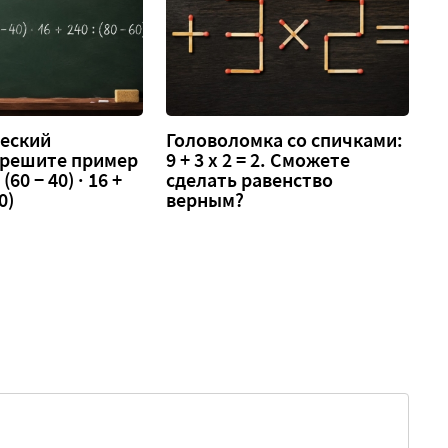
еский
Головоломка со спичками:
 решите пример
9 + 3 х 2 = 2. Сможете
 (60 − 40) · 16 +
сделать равенство
0)
верным?