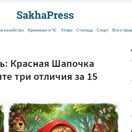
ое хозяйство
Криминал и ЧС
Чтиво
Столица
Спорт
Все о пра
ть: Красная Шапочка
те три отличия за 15