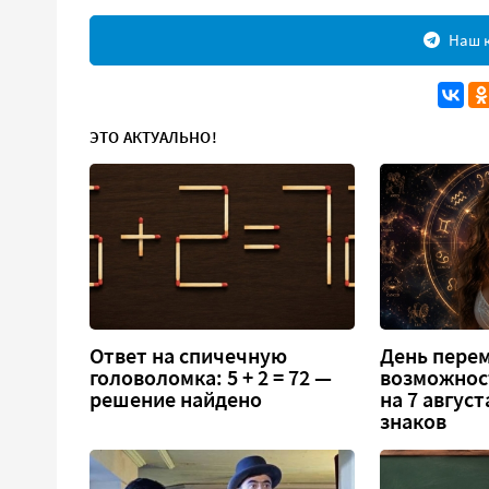
Наш к
ЭТО АКТУАЛЬНО!
Ответ на спичечную
День перем
головоломка: 5 + 2 = 72 —
возможнос
решение найдено
на 7 август
знаков