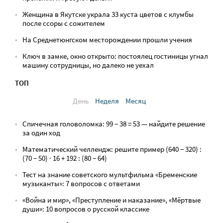
Женщина в Якутске украла 33 куста цветов с клумбы
после ссоры с сожителем
На Среднетюнгском месторождении прошли учения
Ключ в замке, окно открыто: постоялец гостиницы угнал
машину сотрудницы, но далеко не уехал
ТОП
День
Неделя
Месяц
Спичечная головоломка: 99 − 38 = 53 — найдите решение
за один ход
Математический челлендж: решите пример (640 − 320) :
(70 − 50) · 16 + 192 : (80 − 64)
Тест на знание советского мультфильма «Бременские
музыканты»: 7 вопросов с ответами
«Война и мир», «Преступление и наказание», «Мёртвые
души»: 10 вопросов о русской классике