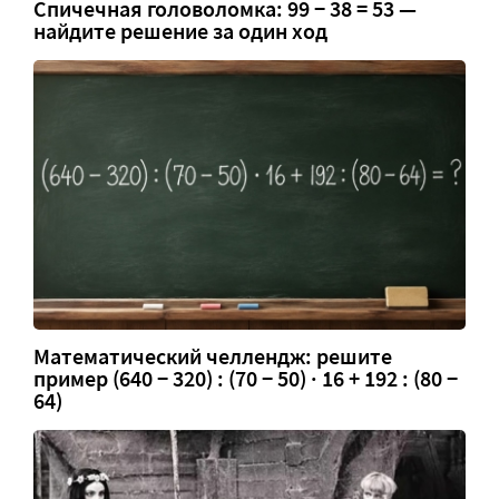
Спичечная головоломка: 99 − 38 = 53 —
найдите решение за один ход
Математический челлендж: решите
пример (640 − 320) : (70 − 50) · 16 + 192 : (80 −
64)