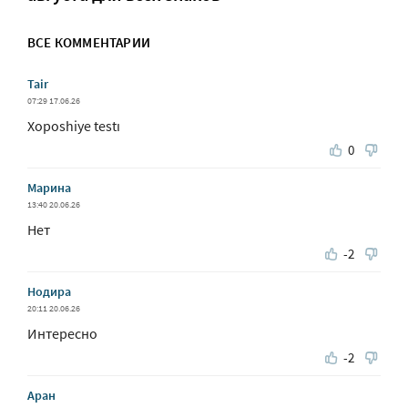
ВСЕ КОММЕНТАРИИ
Tair
07:29 17.06.26
Xoposhiye testı
0
Марина
13:40 20.06.26
Нет
-2
Нодира
20:11 20.06.26
Интересно
-2
Аран