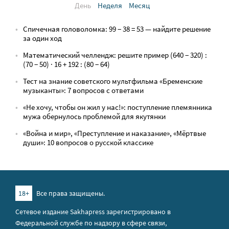
День
Неделя
Месяц
Спичечная головоломка: 99 − 38 = 53 — найдите решение
за один ход
Математический челлендж: решите пример (640 − 320) :
(70 − 50) · 16 + 192 : (80 − 64)
Тест на знание советского мультфильма «Бременские
музыканты»: 7 вопросов с ответами
«Не хочу, чтобы он жил у нас!»: поступление племянника
мужа обернулось проблемой для якутянки
«Война и мир», «Преступление и наказание», «Мёртвые
души»: 10 вопросов о русской классике
18+
Все права защищены.
Сетевое издание Sakhapress зарегистрировано в
Федеральной службе по надзору в сфере связи,