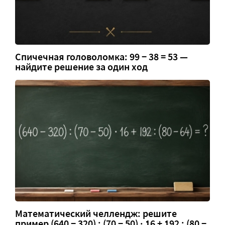
Спичечная головоломка: 99 − 38 = 53 —
найдите решение за один ход
Математический челлендж: решите
пример (640 − 320) : (70 − 50) · 16 + 192 : (80 −