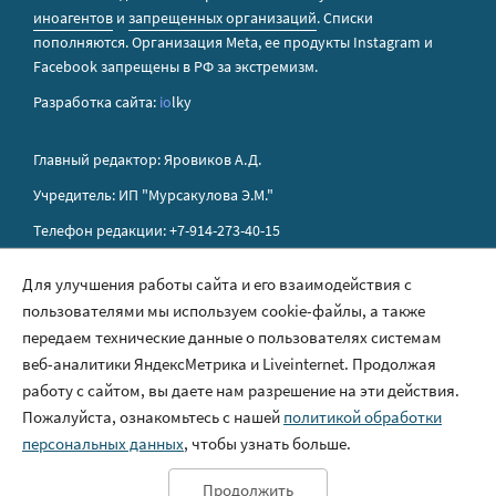
иноагентов
и
запрещенных организаций
. Списки
пополняются. Организация Metа, ее продукты Instagram и
Facebook запрещены в РФ за экстремизм.
Разработка сайта:
io
lky
Главный редактор: Яровиков А.Д.
Учредитель: ИП "Мурсакулова Э.М."
Телефон редакции: +7-914-273-40-15
E-mail редакции: sakhapress@mail.ru
Для улучшения работы сайта и его взаимодействия с
пользователями мы используем cookie-файлы, а также
Правила сайта
передаем технические данные о пользователях системам
Политика обработки персональных данных
веб-аналитики ЯндексМетрика и Liveinternet. Продолжая
работу с сайтом, вы даете нам разрешение на эти действия.
Размещение рекламы
Пожалуйста, ознакомьтесь с нашей
политикой обработки
Контакты
персональных данных
, чтобы узнать больше.
Продолжить