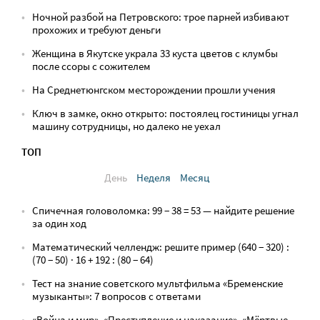
Ночной разбой на Петровского: трое парней избивают
прохожих и требуют деньги
Женщина в Якутске украла 33 куста цветов с клумбы
после ссоры с сожителем
На Среднетюнгском месторождении прошли учения
Ключ в замке, окно открыто: постоялец гостиницы угнал
машину сотрудницы, но далеко не уехал
ТОП
День
Неделя
Месяц
Спичечная головоломка: 99 − 38 = 53 — найдите решение
за один ход
Математический челлендж: решите пример (640 − 320) :
(70 − 50) · 16 + 192 : (80 − 64)
Тест на знание советского мультфильма «Бременские
музыканты»: 7 вопросов с ответами
«Война и мир», «Преступление и наказание», «Мёртвые