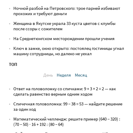
Ночной разбой на Петровского: трое парней избивают
прохожих и требуют деньги
Женщина в Якутске украла 33 куста цветов с клумбы
после ссоры с сожителем
На Среднетюнгском месторождении прошли учения
Ключ в замке, окно открыто: постоялец гостиницы угнал
машину сотрудницы, но далеко не уехал
ТОП
День
Неделя
Месяц
Ответ на головоломку со спичками: 9 + 3 × 2 = 2 — как
сделать равенство верным одним ходом
Спичечная головоломка: 99 − 38 = 53 — найдите решение
за один ход
Математический челлендж: решите пример (640 − 320) :
(70 − 50) · 16 + 192 : (80 − 64)