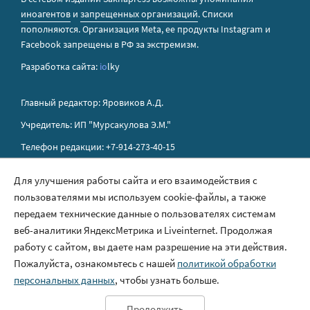
иноагентов
и
запрещенных организаций
. Списки
пополняются. Организация Metа, ее продукты Instagram и
Facebook запрещены в РФ за экстремизм.
Разработка сайта:
io
lky
Главный редактор: Яровиков А.Д.
Учредитель: ИП "Мурсакулова Э.М."
Телефон редакции: +7-914-273-40-15
E-mail редакции: sakhapress@mail.ru
Для улучшения работы сайта и его взаимодействия с
пользователями мы используем cookie-файлы, а также
Правила сайта
передаем технические данные о пользователях системам
Политика обработки персональных данных
веб-аналитики ЯндексМетрика и Liveinternet. Продолжая
работу с сайтом, вы даете нам разрешение на эти действия.
Размещение рекламы
Пожалуйста, ознакомьтесь с нашей
политикой обработки
Контакты
персональных данных
, чтобы узнать больше.
Продолжить