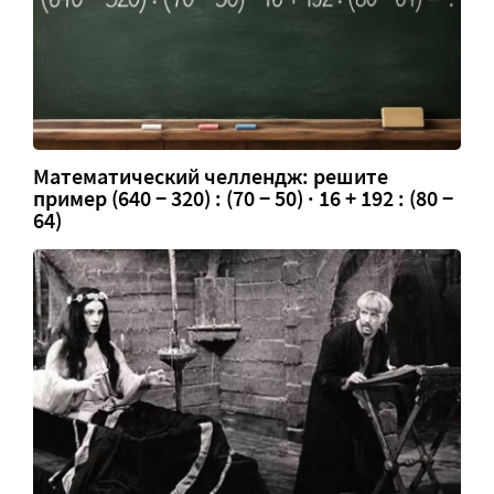
Математический челлендж: решите
пример (640 − 320) : (70 − 50) · 16 + 192 : (80 −
64)