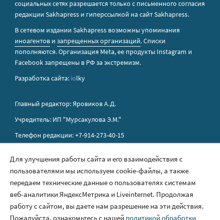
социальных сетях разрешается только с письменного согласия
редакции Sakhapress и гиперссылкой на сайт Sakhapress.
В сетевом издании Sakhapress возможны упоминания
иноагентов
и
запрещенных организаций
. Списки
пополняются. Организация Metа, ее продукты Instagram и
Facebook запрещены в РФ за экстремизм.
Разработка сайта:
io
lky
Главный редактор: Яровиков А.Д.
Учредитель: ИП "Мурсакулова Э.М."
Телефон редакции: +7-914-273-40-15
E-mail редакции: sakhapress@mail.ru
Для улучшения работы сайта и его взаимодействия с
пользователями мы используем cookie-файлы, а также
Правила сайта
передаем технические данные о пользователях системам
Политика обработки персональных данных
веб-аналитики ЯндексМетрика и Liveinternet. Продолжая
работу с сайтом, вы даете нам разрешение на эти действия.
Размещение рекламы
Пожалуйста, ознакомьтесь с нашей
политикой обработки