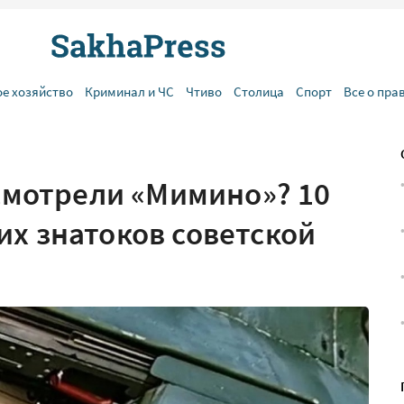
ое хозяйство
Криминал и ЧС
Чтиво
Столица
Спорт
Все о пра
 смотрели «Мимино»? 10
их знатоков советской