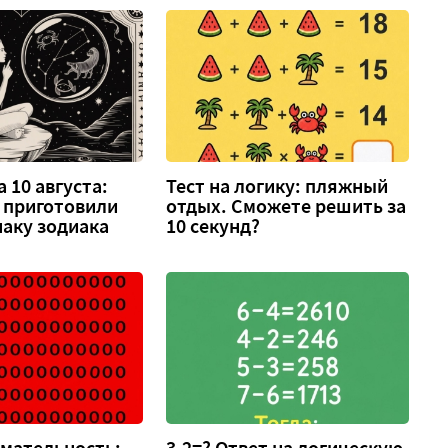
 10 августа:
Тест на логику: пляжный
 приготовили
отдых. Сможете решить за
аку зодиака
10 секунд?
имательность:
3-2=? Ответ на логическую