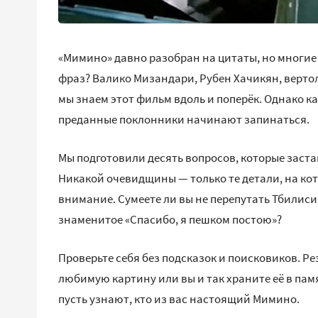
«Мимино» давно разобран на цитаты, но многие
фраз? Валико Мизандари, Рубен Хачикян, вертол
мы знаем этот фильм вдоль и поперёк. Однако к
преданные поклонники начинают запинаться.
Мы подготовили десять вопросов, которые заст
Никакой очевидщины — только те детали, на к
внимание. Сумеете ли вы не перепутать Тбилиси
знаменитое «Спасибо, я пешком постою»?
Проверьте себя без подсказок и поисковиков. Ре
любимую картину или вы и так храните её в пам
пусть узнают, кто из вас настоящий Мимино.