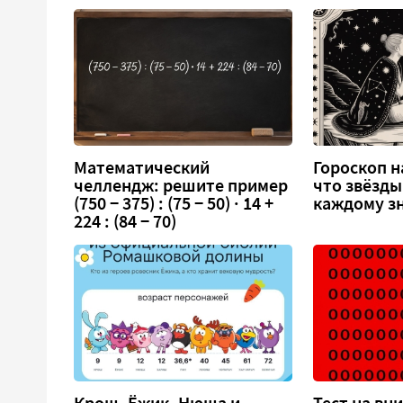
Математический
Гороскоп на
челлендж: решите пример
что звёзды
(750 − 375) : (75 − 50) · 14 +
каждому зн
224 : (84 − 70)
Крош, Ёжик, Нюша и
Тест на вн