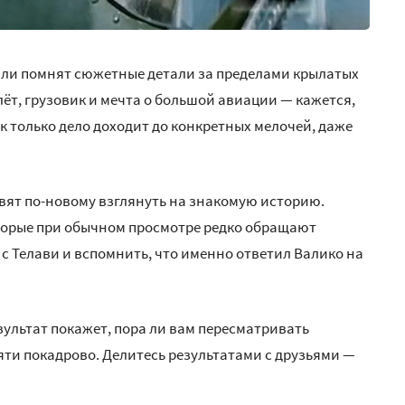
 ли помнят сюжетные детали за пределами крылатых
ёт, грузовик и мечта о большой авиации — кажется,
ак только дело доходит до конкретных мелочей, даже
авят по-новому взглянуть на знакомую историю.
оторые при обычном просмотре редко обращают
 с Телави и вспомнить, что именно ответил Валико на
зультат покажет, пора ли вам пересматривать
яти покадрово. Делитесь результатами с друзьями —