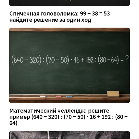
Спичечная головоломка: 99 − 38 = 53 —
найдите решение за один ход
Математический челлендж: решите
пример (640 − 320) : (70 − 50) · 16 + 192 : (80 −
64)