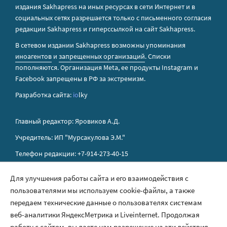
издания Sakhapress на иных ресурсах в сети Интернет и в
социальных сетях разрешается только с письменного согласия
редакции Sakhapress и гиперссылкой на сайт Sakhapress.
В сетевом издании Sakhapress возможны упоминания
иноагентов
и
запрещенных организаций
. Списки
пополняются. Организация Metа, ее продукты Instagram и
Facebook запрещены в РФ за экстремизм.
Разработка сайта:
io
lky
Главный редактор: Яровиков А.Д.
Учредитель: ИП "Мурсакулова Э.М."
Телефон редакции: +7-914-273-40-15
E-mail редакции: sakhapress@mail.ru
Для улучшения работы сайта и его взаимодействия с
пользователями мы используем cookie-файлы, а также
Правила сайта
передаем технические данные о пользователях системам
Политика обработки персональных данных
веб-аналитики ЯндексМетрика и Liveinternet. Продолжая
работу с сайтом, вы даете нам разрешение на эти действия.