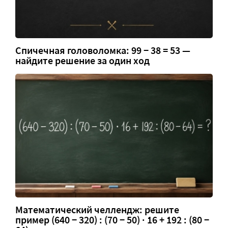
Спичечная головоломка: 99 − 38 = 53 —
найдите решение за один ход
Математический челлендж: решите
пример (640 − 320) : (70 − 50) · 16 + 192 : (80 −