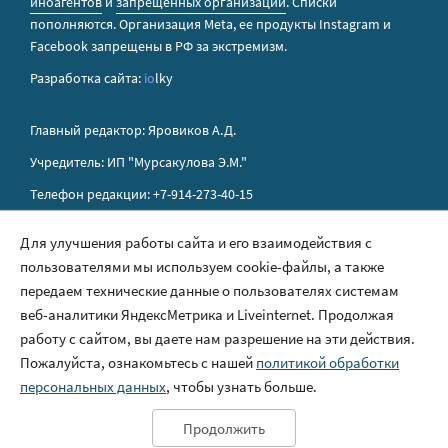
иноагентов
и
запрещенных организаций
. Списки
пополняются. Организация Metа, ее продукты Instagram и
Facebook запрещены в РФ за экстремизм.
Разработка сайта:
io
lky
Главный редактор: Яровиков А.Д.
Учредитель: ИП "Мурсакулова Э.М."
Телефон редакции: +7-914-273-40-15
E-mail редакции: sakhapress@mail.ru
Для улучшения работы сайта и его взаимодействия с
пользователями мы используем cookie-файлы, а также
Правила сайта
передаем технические данные о пользователях системам
Политика обработки персональных данных
веб-аналитики ЯндексМетрика и Liveinternet. Продолжая
работу с сайтом, вы даете нам разрешение на эти действия.
Размещение рекламы
Пожалуйста, ознакомьтесь с нашей
политикой обработки
Контакты
персональных данных
, чтобы узнать больше.
Продолжить