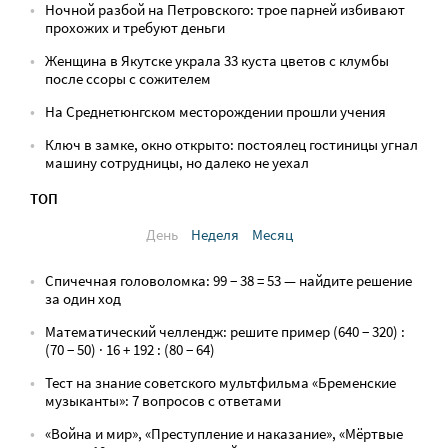
Ночной разбой на Петровского: трое парней избивают
прохожих и требуют деньги
Женщина в Якутске украла 33 куста цветов с клумбы
после ссоры с сожителем
На Среднетюнгском месторождении прошли учения
Ключ в замке, окно открыто: постоялец гостиницы угнал
машину сотрудницы, но далеко не уехал
ТОП
День
Неделя
Месяц
Спичечная головоломка: 99 − 38 = 53 — найдите решение
за один ход
Математический челлендж: решите пример (640 − 320) :
(70 − 50) · 16 + 192 : (80 − 64)
Тест на знание советского мультфильма «Бременские
музыканты»: 7 вопросов с ответами
«Война и мир», «Преступление и наказание», «Мёртвые