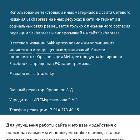
Использование текстовых и иных материалов с сайта Сетевого
издания Sakhapress на иных ресурсах в сети Интернет и в
социальных сетях разрешается только с письменного согласия
редакции Sakhapress и гиперссылкой на сайт Sakhapress.
В сетевом издании Sakhapress возможны упоминания
иноагентов
и
запрещенных организаций
. Списки
пополняются. Организация Metа, ее продукты Instagram и
Facebook запрещены в РФ за экстремизм.
Разработка сайта:
io
lky
Главный редактор: Яровиков А.Д.
Учредитель: ИП "Мурсакулова Э.М."
Телефон редакции: +7-914-273-40-15
E-mail редакции: sakhapress@mail.ru
Для улучшения работы сайта и его взаимодействия с
пользователями мы используем cookie-файлы, а также
Правила сайта
передаем технические данные о пользователях системам