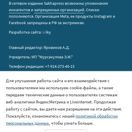
В сетевом издании Sakhapress возможны упоминания
иноагентов
и
запрещенных организаций
. Списки
пополняются. Организация Metа, ее продукты Instagram и
Facebook запрещены в РФ за экстремизм.
Разработка сайта:
io
lky
Главный редактор: Яровиков А.Д.
Учредитель: ИП "Мурсакулова Э.М."
Телефон редакции: +7-914-273-40-15
E-mail редакции: sakhapress@mail.ru
Для улучшения работы сайта и его взаимодействия с
пользователями мы используем cookie-файлы, а также
Правила сайта
передаем технические данные о пользователях системам
Политика обработки персональных данных
веб-аналитики ЯндексМетрика и Liveinternet. Продолжая
работу с сайтом, вы даете нам разрешение на эти действия.
Размещение рекламы
Пожалуйста, ознакомьтесь с нашей
политикой обработки
Контакты
персональных данных
, чтобы узнать больше.