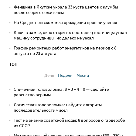
Женщина в Якутске украла 33 куста цветов с клумбы
после ссоры с сожителем
На Среднетюнгском месторождении прошли учения
Ключ в замке, окно открыто: постоялец гостиницы угнал
машину сотрудницы, но далеко не уехал
График ремонтных работ энергетиков на период с 8
августа по 23 августа
ТОП
День
Неделя
Месяц
Спичечная головоломка: 8 + 3 − 4 = 0 — сделайте
равенство верным
Логическая головоломка: найдите алгоритм
последовательности чисел
Тест на знание советской моды: 8 вопросов о гардеробе
из СССР
Математический челлендж: решите пример (560 − 280) :