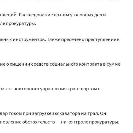
уплений. Расследование по ним уголовных дел и
ле прокуратуры.
льных инструментов. Также пресечено преступление в
е о хищении средств социального контракта в сумме
факты повторного управления транспортом в
ар током при загрузке экскаватора на трал. Он
новление обстоятельств — на контроле прокуратуры.