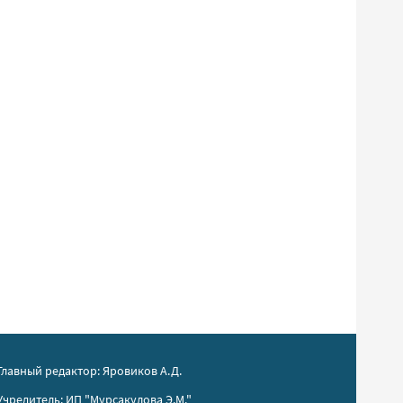
Главный редактор: Яровиков А.Д.
Учредитель: ИП "Мурсакулова Э.М."