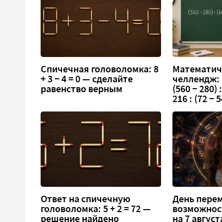
Спичечная головоломка: 8
Математич
+ 3 − 4 = 0 — сделайте
челлендж:
равенство верным
(560 − 280) :
216 : (72 − 5
Ответ на спичечную
День перем
головоломка: 5 + 2 = 72 —
возможнос
решение найдено
на 7 август