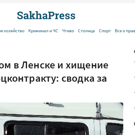
ое хозяйство
Криминал и ЧС
Чтиво
Столица
Спорт
Все о пра
ом в Ленске и хищение
оцконтракту: сводка за