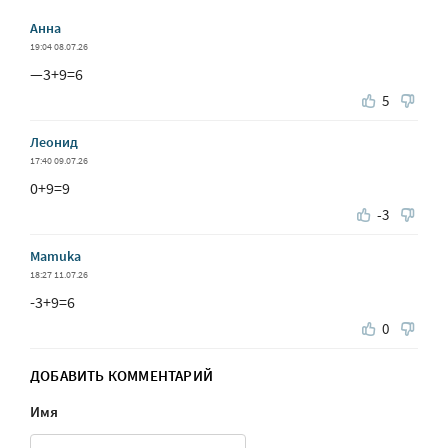
Анна
19:04 08.07.26
—3+9=6
5
Леонид
17:40 09.07.26
0+9=9
-3
Mamuka
18:27 11.07.26
-3+9=6
0
ДОБАВИТЬ КОММЕНТАРИЙ
Имя