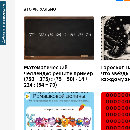
ЭТО АКТУАЛЬНО!
Математический
Гороскоп на
челлендж: решите пример
что звёзды
(750 − 375) : (75 − 50) · 14 +
каждому зн
224 : (84 − 70)