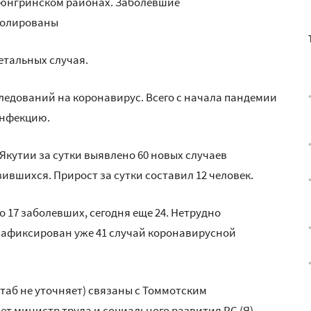
ерюнгринском районах. Заболевшие
золированы
етальных случая.
ледований на коронавирус. Всего с начала пандемии
инфекцию.
 Якутии за сутки выявлено 60 новых случаев
ившихся. Прирост за сутки составил 12 человек.
 17 заболевших, сегодня еще 24. Нетрудно
 зафиксирован уже 41 случай коронавирусной
таб не уточняет) связаны с Томмотским
т министр труда и социального развития РС (Я)