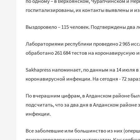
по одному – в Верхоянском, Чурапчинском и Н
госпитализированы, их контакты выявлены и и
Выздоровело – 115 человек. Подтверждены два л
Лабораториями республики проведено 2 965 исс
обработано 261 684 тестов на коронавирусную 
Sakhapress напоминает, по данным на 14 июля в
коронавирусной инфекции. На сегодня - 72 зараз
По вчерашним цифрам, в Алданском районе было
подсчитать, что за два дня в Алданском районе
инфекции.
Все заболевшие или большинство из них (оперш
психоневрологическим интернатом. Как сообщае