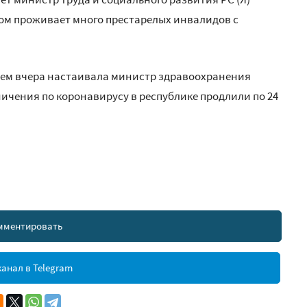
ром проживает много престарелых инвалидов с
 чем вчера настаивала министр здравоохранения
ничения по коронавирусу в республике продлили по 24
мментировать
анал в Telegram