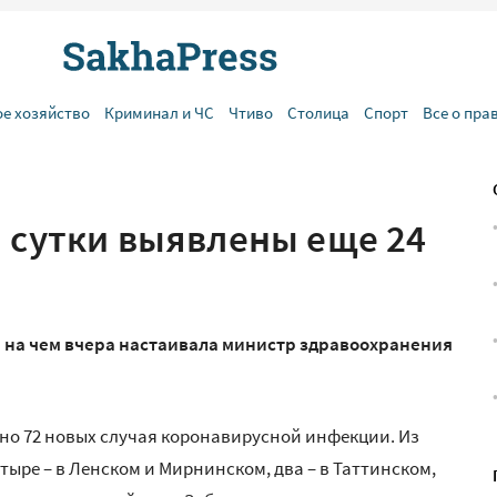
ое хозяйство
Криминал и ЧС
Чтиво
Столица
Спорт
Все о пра
а сутки выявлены еще 24
 на чем вчера настаивала министр здравоохранения
ено 72 новых случая коронавирусной инфекции. Из
 четыре – в Ленском и Мирнинском, два – в Таттинском,