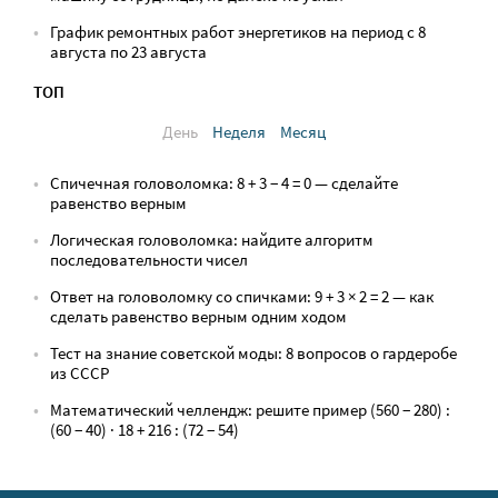
График ремонтных работ энергетиков на период с 8
августа по 23 августа
ТОП
День
Неделя
Месяц
Спичечная головоломка: 8 + 3 − 4 = 0 — сделайте
равенство верным
Логическая головоломка: найдите алгоритм
последовательности чисел
Ответ на головоломку со спичками: 9 + 3 × 2 = 2 — как
сделать равенство верным одним ходом
Тест на знание советской моды: 8 вопросов о гардеробе
из СССР
Математический челлендж: решите пример (560 − 280) :
(60 − 40) · 18 + 216 : (72 − 54)