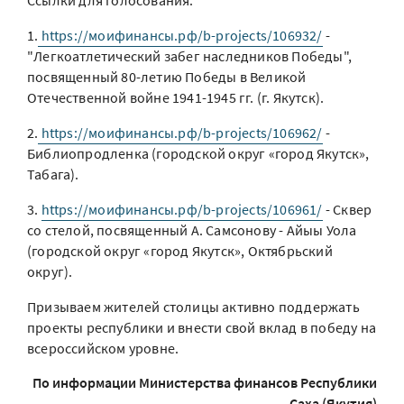
Ссылки для голосования:
1.
https://моифинансы.рф/b-projects/106932/
-
"Легкоатлетический забег наследников Победы",
посвященный 80-летию Победы в Великой
Отечественной войне 1941-1945 гг. (г. Якутск).
2.
https://моифинансы.рф/b-projects/106962/
-
Библиопродленка (городской округ «город Якутск»,
Табага).
3.
https://моифинансы.рф/b-projects/106961/
- Сквер
со стелой, посвященный А. Самсонову - Айыы Уола
(городской округ «город Якутск», Октябрьский
округ).
Призываем жителей столицы активно поддержать
проекты республики и внести свой вклад в победу на
всероссийском уровне.
По информации Министерства финансов Республики
Саха (Якутия)