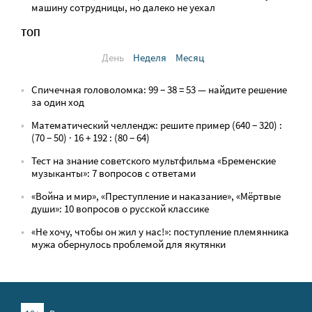
машину сотрудницы, но далеко не уехал
ТОП
День
Неделя
Месяц
Спичечная головоломка: 99 − 38 = 53 — найдите решение
за один ход
Математический челлендж: решите пример (640 − 320) :
(70 − 50) · 16 + 192 : (80 − 64)
Тест на знание советского мультфильма «Бременские
музыканты»: 7 вопросов с ответами
«Война и мир», «Преступление и наказание», «Мёртвые
души»: 10 вопросов о русской классике
«Не хочу, чтобы он жил у нас!»: поступление племянника
мужа обернулось проблемой для якутянки