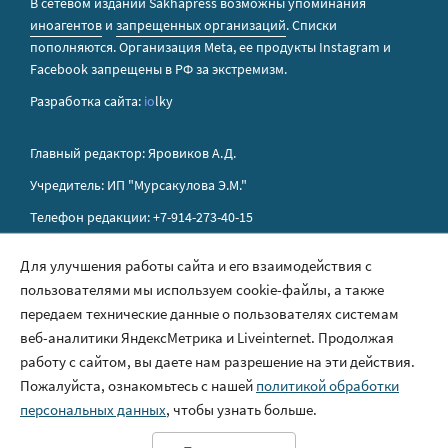
В сетевом издании Sakhapress возможны упоминания
иноагентов
и
запрещенных организаций
. Списки
пополняются. Организация Metа, ее продукты Instagram и
Facebook запрещены в РФ за экстремизм.
Разработка сайта:
io
lky
Главный редактор: Яровиков А.Д.
Учредитель: ИП "Мурсакулова Э.М."
Телефон редакции: +7-914-273-40-15
E-mail редакции: sakhapress@mail.ru
Для улучшения работы сайта и его взаимодействия с
пользователями мы используем cookie-файлы, а также
Правила сайта
передаем технические данные о пользователях системам
Политика обработки персональных данных
веб-аналитики ЯндексМетрика и Liveinternet. Продолжая
работу с сайтом, вы даете нам разрешение на эти действия.
Размещение рекламы
Пожалуйста, ознакомьтесь с нашей
политикой обработки
Контакты
персональных данных
, чтобы узнать больше.