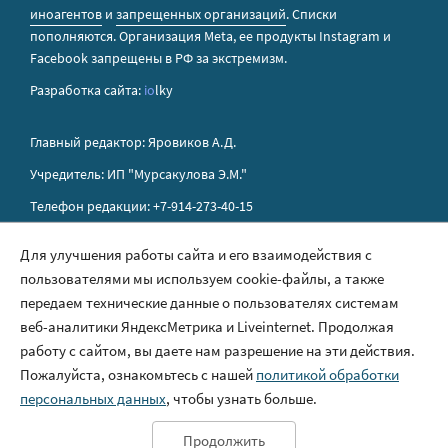
иноагентов
и
запрещенных организаций
. Списки
пополняются. Организация Metа, ее продукты Instagram и
Facebook запрещены в РФ за экстремизм.
Разработка сайта:
io
lky
Главный редактор: Яровиков А.Д.
Учредитель: ИП "Мурсакулова Э.М."
Телефон редакции: +7-914-273-40-15
E-mail редакции: sakhapress@mail.ru
Для улучшения работы сайта и его взаимодействия с
пользователями мы используем cookie-файлы, а также
Правила сайта
передаем технические данные о пользователях системам
Политика обработки персональных данных
веб-аналитики ЯндексМетрика и Liveinternet. Продолжая
работу с сайтом, вы даете нам разрешение на эти действия.
Размещение рекламы
Пожалуйста, ознакомьтесь с нашей
политикой обработки
Контакты
персональных данных
, чтобы узнать больше.
Продолжить