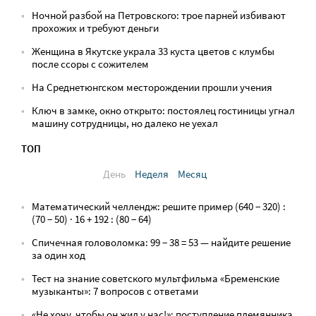
Ночной разбой на Петровского: трое парней избивают
прохожих и требуют деньги
Женщина в Якутске украла 33 куста цветов с клумбы
после ссоры с сожителем
На Среднетюнгском месторождении прошли учения
Ключ в замке, окно открыто: постоялец гостиницы угнал
машину сотрудницы, но далеко не уехал
ТОП
День
Неделя
Месяц
Математический челлендж: решите пример (640 − 320) :
(70 − 50) · 16 + 192 : (80 − 64)
Спичечная головоломка: 99 − 38 = 53 — найдите решение
за один ход
Тест на знание советского мультфильма «Бременские
музыканты»: 7 вопросов с ответами
«Не хочу, чтобы он жил у нас!»: поступление племянника