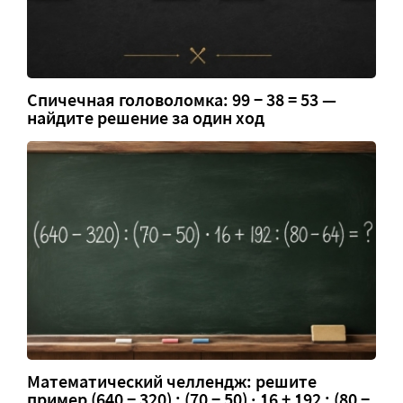
Спичечная головоломка: 99 − 38 = 53 —
найдите решение за один ход
Математический челлендж: решите
пример (640 − 320) : (70 − 50) · 16 + 192 : (80 −