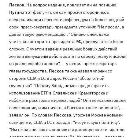
Песков.
На вопрос издания, повлияет ли на позицию
Путина
тот факт, что он сам просил сторонников
федерализации перенести референдум на более поздний
срок, пресс-секретарь президента уточнил: "Не просил, а
давал такую рекомендацию". "Однако к ней, даже
учитывая авторитет президента РФ, прислушаться было
сложно. С учетом ведения реальных боевых действий
жители вынуждены действовать по своему плану и исходя
из реальной обстановки", — уточнил пресс-секретарь
главы государства.
Песков
также назвал упреки со
стороны США и ЕС в адрес России "абсолютной
глупостью". "Почему Запад не мог предотвратить
использование БТР в Славянске и Краматорске и
избежать расстрела мирных людей? Они не использовали
свое влияние, и им ничего, а Россия во всем виновата", —
заявил он. По словам
Пескова
, угрожая Москве новыми
санкциями, США и ЕС проводят "иезуитскую политику".
"Им не важно, как выполняются договоренности, идет ли
диалог, прекращена ли стрельба. Им главное — провести