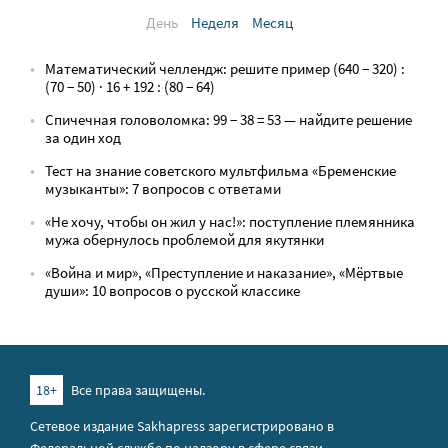
День
Неделя
Месяц
Математический челлендж: решите пример (640 − 320) :
(70 − 50) · 16 + 192 : (80 − 64)
Спичечная головоломка: 99 − 38 = 53 — найдите решение
за один ход
Тест на знание советского мультфильма «Бременские
музыканты»: 7 вопросов с ответами
«Не хочу, чтобы он жил у нас!»: поступление племянника
мужа обернулось проблемой для якутянки
«Война и мир», «Преступление и наказание», «Мёртвые
души»: 10 вопросов о русской классике
18+
Все права защищены.
Сетевое издание Sakhapress зарегистрировано в