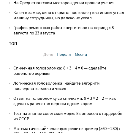
На Среднетюнгском месторождении прошли учения
Ключ в замке, окно открыто: постоялец гостиницы угнал
машину сотрудницы, но далеко не уехал
График ремонтных работ энергетиков на период с 8
августа по 23 августа
ТОП
День
Неделя
Месяц
Спичечная головоломка: 8 + 3 − 4 = 0 — сделайте
равенство верным
Логическая головоломка: найдите алгоритм
последовательности чисел
Ответ на головоломку со спичками: 9 + 3 × 2 = 2 — как
сделать равенство верным одним ходом
Тест на знание советской моды: 8 вопросов о гардеробе
из СССР
Математический челлендж: решите пример (560 − 280) :