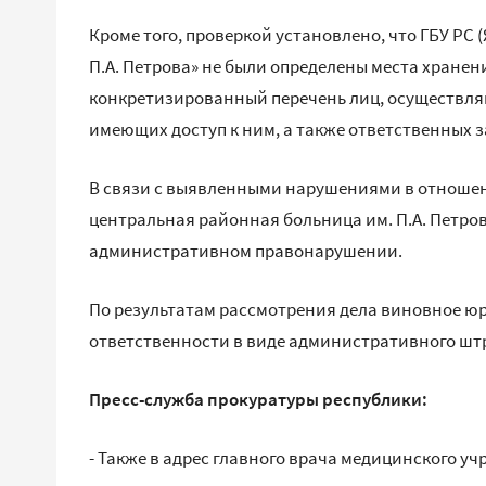
Кроме того, проверкой установлено, что ГБУ РС
П.А. Петрова» не были определены места хране
конкретизированный перечень лиц, осуществля
имеющих доступ к ним, а также ответственных з
В связи с выявленными нарушениями в отношени
центральная районная больница им. П.А. Петро
административном правонарушении.
По результатам рассмотрения дела виновное ю
ответственности в виде административного штр
Пресс-служба прокуратуры республики:
- Также в адрес главного врача медицинского у