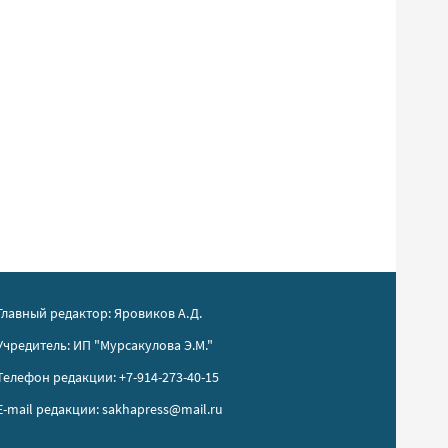
Главный редактор: Яровиков А.Д.
Учредитель: ИП "Мурсакулова Э.М."
Телефон редакции: +7-914-273-40-15
E-mail редакции: sakhapress@mail.ru