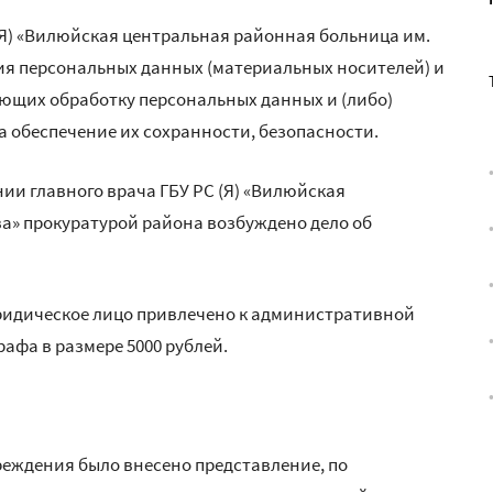
 (Я) «Вилюйская центральная районная больница им.
ния персональных данных (материальных носителей) и
ющих обработку персональных данных и (либо)
а обеспечение их сохранности, безопасности.
и главного врача ГБУ РС (Я) «Вилюйская
ва» прокуратурой района возбуждено дело об
ридическое лицо привлечено к административной
афа в размере 5000 рублей.
чреждения было внесено представление, по