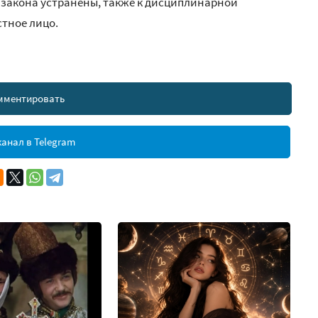
 закона устранены, также к дисциплинарной
тное лицо.
мментировать
анал в Telegram