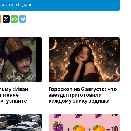
анал в Telegram
льму «Иван
Гороскоп на 6 августа: что
ч меняет
звёзды приготовили
»: узнайте
каждому знаку зодиака