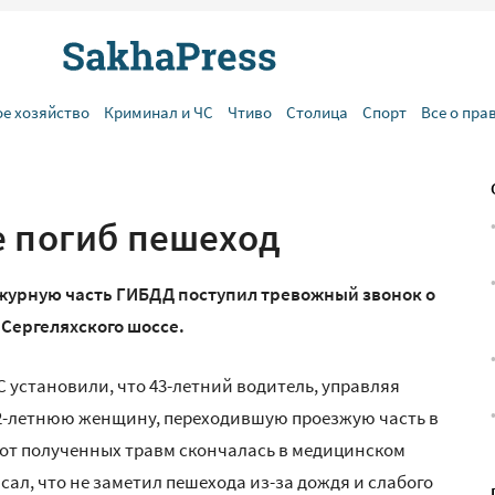
ое хозяйство
Криминал и ЧС
Чтиво
Столица
Спорт
Все о пра
е погиб пешеход
дежурную часть ГИБДД поступил тревожный звонок о
Сергеляхского шоссе.
 установили, что 43-летний водитель, управляя
52-летнюю женщину, переходившую проезжую часть в
 от полученных травм скончалась в медицинском
ал, что не заметил пешехода из-за дождя и слабого