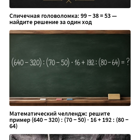
Спичечная головоломка: 99 − 38 = 53 —
найдите решение за один ход
Математический челлендж: решите
пример (640 − 320) : (70 − 50) · 16 + 192 : (80 −
64)