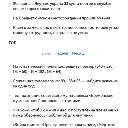
Женщина в Якутске украла 33 куста цветов с клумбы
после ссоры с сожителем
На Среднетюнгском месторождении прошли учения
Ключ в замке, окно открыто: постоялец гостиницы угнал
машину сотрудницы, но далеко не уехал
ТОП
День
Неделя
Месяц
Математический челлендж: решите пример (640 − 320) :
(70 − 50) · 16 + 192 : (80 − 64)
Спичечная головоломка: 99 − 38 = 53 — найдите решение
за один ход
Тест на знание советского мультфильма «Бременские
музыканты»: 7 вопросов с ответами
«Не хочу, чтобы он жил у нас!»: поступление племянника
мужа обернулось проблемой для якутянки
«Война и мир», «Преступление и наказание», «Мёртвые