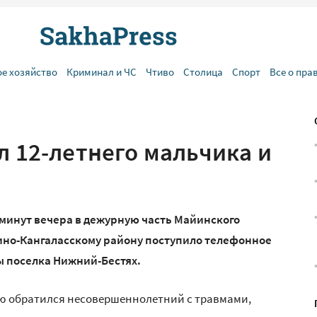
ое хозяйство
Криминал и ЧС
Чтиво
Столица
Спорт
Все о пра
л 12-летнего мальчика и
 минут вечера в дежурную часть Майинского
ино-Кангаласскому району поступило телефонное
 поселка Нижний-Бестях.
ью обратился несовершеннолетний с травмами,