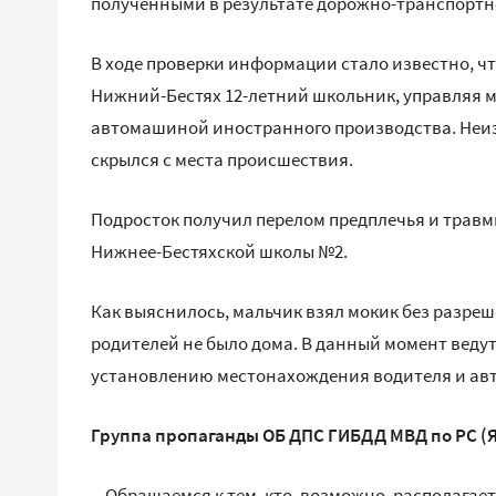
полученными в результате дорожно-транспортн
В ходе проверки информации стало известно, что
Нижний-Бестях 12-летний школьник, управляя м
автомашиной иностранного производства. Неи
скрылся с места происшествия.
Подросток получил перелом предплечья и травмы
Нижнее-Бестяхской школы №2.
Как выяснилось, мальчик взял мокик без разреше
родителей не было дома. В данный момент веду
установлению местонахождения водителя и а
Группа пропаганды ОБ ДПС ГИБДД МВД по РС (Я
-- Обращаемся к тем, кто, возможно, располага