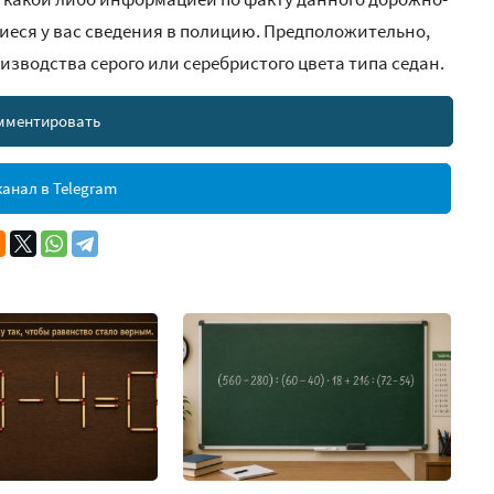
еся у вас сведения в полицию. Предположительно,
зводства серого или серебристого цвета типа седан.
мментировать
анал в Telegram