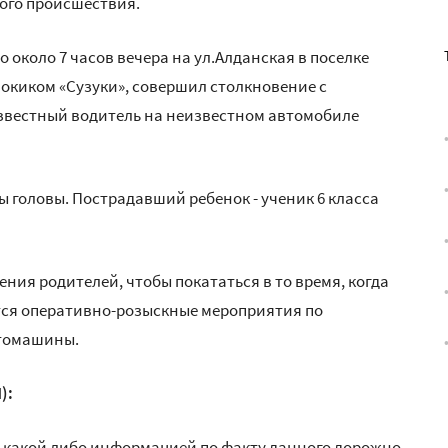
ого происшествия.
 около 7 часов вечера на ул.Алданская в поселке
окиком «Сузуки», совершил столкновение с
звестный водитель на неизвестном автомобиле
 головы. Пострадавший ребенок - ученик 6 класса
ния родителей, чтобы покататься в то время, когда
тся оперативно-розыскные мероприятия по
втомашины.
):
ет какой либо информацией по факту данного дорожно-