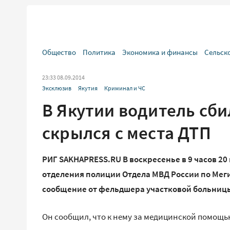
Общество
Политика
Экономика и финансы
Сельск
23:33 08.09.2014
Эксклюзив
Якутия
Криминал и ЧС
В Якутии водитель сби
скрылся с места ДТП
РИГ SAKHAPRESS.RU В воскресенье в 9 часов 20
отделения полиции Отдела МВД России по Мег
сообщение от фельдшера участковой больницы
Он сообщил, что к нему за медицинской помощ