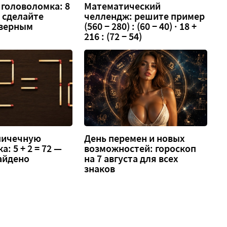
головоломка: 8
Математический
 — сделайте
челлендж: решите пример
 верным
(560 − 280) : (60 − 40) · 18 +
216 : (72 − 54)
спичечную
День перемен и новых
: 5 + 2 = 72 —
возможностей: гороскоп
айдено
на 7 августа для всех
знаков