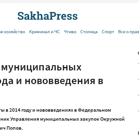
ое хозяйство
Криминал и ЧС
Чтиво
Столица
Спорт
Все о пра
о муниципальных
года и нововведения в
ты в 2014 году и нововведениях в Федеральном
льник Управления муниципальных закупок Окружной
ич Попов.