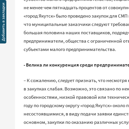
не менее чем пятнадцать процентов от совокупног
«город Якутск» было проведено закупок для СМП н
что муниципальные заказчики следуют требован
большая половина наших поставщиков, подряд
предприниматели, общества с ограниченной отв
субъектами малого предпринимательства.
- Велика ли конкуренция среди предпринимате
– К сожалению, следует признать, что несмотр
в закупках слабая. Возможно, это связано по н
особенностями, низкой правовой или техническ
году по городскому округу «город Якутск» окол
несостоявшимися, в виду подачи заявки единств
основном, закупки по оказанию различных услуг