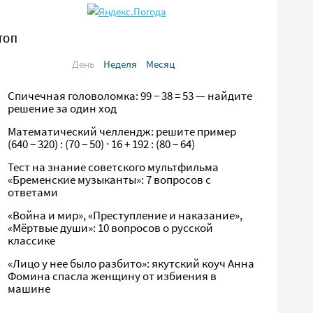
ТОП
День
Неделя
Месяц
Спичечная головоломка: 99 − 38 = 53 — найдите
решение за один ход
Математический челлендж: решите пример
(640 − 320) : (70 − 50) · 16 + 192 : (80 − 64)
Тест на знание советского мультфильма
«Бременские музыканты»: 7 вопросов с
ответами
«Война и мир», «Преступление и наказание»,
«Мёртвые души»: 10 вопросов о русской
классике
«Лицо у нее было разбито»: якутский коуч Анна
Фомина спасла женщину от избиения в
машине