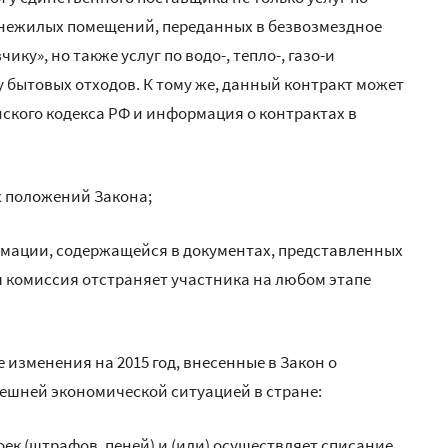
 нежилых помещений, переданных в безвозмездное
ку», но также услуг по водо-, тепло-, газо-и
у бытовых отходов. К тому же, данный контракт может
ского кодекса РФ и информация о контрактах в
х положений Закона;
рмации, содержащейся в документах, представленных
 комиссия отстраняет участника на любом этапе
 изменения на 2015 год, внесенные в Закон о
нешней экономической ситуацией в стране:
оек (штрафов, пеней) и (или) осуществляет списание