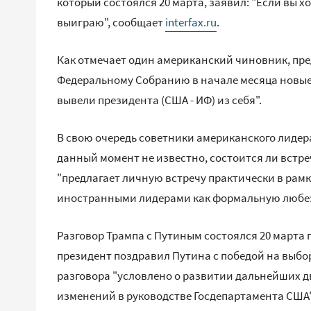
который состоялся 20 марта, заявил: "Если вы х
выиграю", сообщает
interfax.ru
.
Как отмечает один американский чиновник, пр
Федеральному Собранию в начале месяца новые
вывели президента (США - ИФ) из себя".
В свою очередь советники американского лидер
данный момент не известно, состоится ли встре
"предлагает личную встречу практически в рамк
иностранными лидерами как формальную любез
Разговор Трампа с Путиным состоялся 20 марта
президент поздравил Путина с победой на выбор
разговора "условлено о развитии дальнейших дв
изменений в руководстве Госдепартамента США"