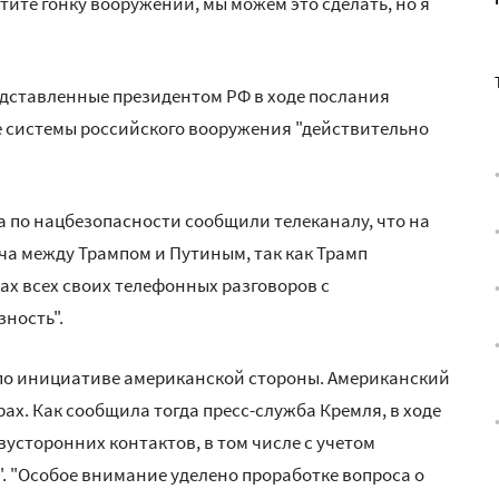
отите гонку вооружений, мы можем это сделать, но я
едставленные президентом РФ в ходе послания
 системы российского вооружения "действительно
а по нацбезопасности сообщили телеканалу, что на
ча между Трампом и Путиным, так как Трамп
ах всех своих телефонных разговоров с
ность".
 по инициативе американской стороны. Американский
ах. Как сообщила тогда пресс-служба Кремля, в ходе
усторонних контактов, в том числе с учетом
. "Особое внимание уделено проработке вопроса о