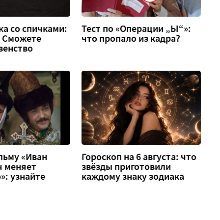
а со спичками:
Тест по «Операции „Ы“»:
 2. Сможете
что пропало из кадра?
венство
льму «Иван
Гороскоп на 6 августа: что
ч меняет
звёзды приготовили
»: узнайте
каждому знаку зодиака