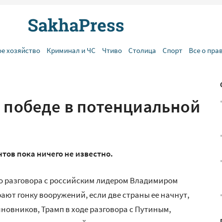
ое хозяйство
Криминал и ЧС
Чтиво
Столица
Спорт
Все о пра
о победе в потенциальной
тов пока ничего не известно.
го разговора с российским лидером Владимиром
ют гонку вооружений, если две страны ее начнут,
иновников, Трамп в ходе разговора с Путиным,