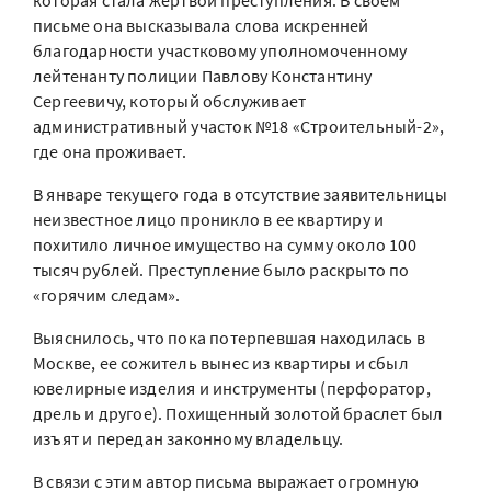
которая стала жертвой преступления. В своем
письме она высказывала слова искренней
благодарности участковому уполномоченному
лейтенанту полиции Павлову Константину
Сергеевичу, который обслуживает
административный участок №18 «Строительный-2»,
где она проживает.
В январе текущего года в отсутствие заявительницы
неизвестное лицо проникло в ее квартиру и
похитило личное имущество на сумму около 100
тысяч рублей. Преступление было раскрыто по
«горячим следам».
Выяснилось, что пока потерпевшая находилась в
Москве, ее сожитель вынес из квартиры и сбыл
ювелирные изделия и инструменты (перфоратор,
дрель и другое). Похищенный золотой браслет был
изъят и передан законному владельцу.
В связи с этим автор письма выражает огромную