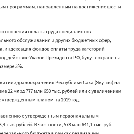
ным программам, направленным на достижение шести
 соотношения оплаты труда специалистов
ального обслуживания и других бюджетных сфер,
а, индексация фондов оплаты труда категорий
од действие Указов Президента РФ, будут сохранены
азмере 3%.
витие здравоохранения Республики Саха (Якутия) на
еме 22 млрд 777 млн 650 тыс. рублей или с увеличением
 с утвержденным планом на 2019 год.
 сравнению с утвержденным первоначальным
4 тыс. рублей. В частности, 578 млн 641,1 тыс. руб.
 федерального бюджета в рамках реализации