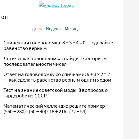
ТОП
День
Неделя
Месяц
Спичечная головоломка: 8 + 3 − 4 = 0 — сделайте
равенство верным
Логическая головоломка: найдите алгоритм
последовательности чисел
Ответ на головоломку со спичками: 9 + 3 × 2 = 2
— как сделать равенство верным одним ходом
Тест на знание советской моды: 8 вопросов о
гардеробе из СССР
Математический челлендж: решите пример
(560 − 280) : (60 − 40) · 18 + 216 : (72 − 54)