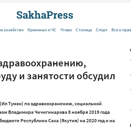
ое хозяйство
Криминал и ЧС
Чтиво
Столица
Спорт
Все о пра
 здравоохранению,
уду и занятости обсудил
(Ил Тумэн) по здравоохранению, социальной
твом Владимира Чичигинарова 8 ноября 2019 года
юджете Республики Саха (Якутия) на 2020 год и на