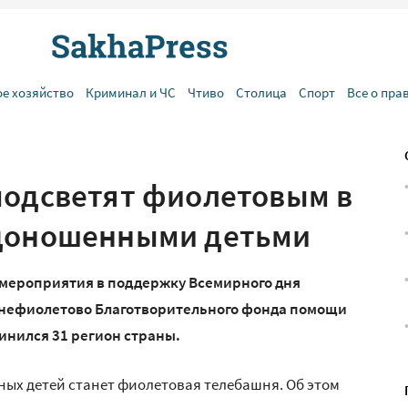
ое хозяйство
Криминал и ЧС
Чтиво
Столица
Спорт
Все о пра
подсветят фиолетовым в
едоношенными детьми
 мероприятия в поддержку Всемирного дня
ненефиолетово Благотворительного фонда помощи
инился 31 регион страны.
ых детей станет фиолетовая телебашня. Об этом