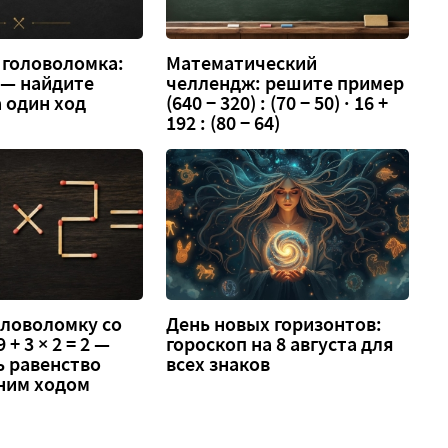
 головоломка:
Математический
3 — найдите
челлендж: решите пример
 один ход
(640 − 320) : (70 − 50) · 16 +
192 : (80 − 64)
оловоломку со
День новых горизонтов:
 + 3 × 2 = 2 —
гороскоп на 8 августа для
ь равенство
всех знаков
ним ходом