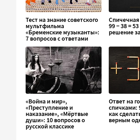
Тест на знание советского
Спичечная
мультфильма
99 − 38 = 5
«Бременские музыканты»:
решение за
7 вопросов с ответами
«Война и мир»,
Ответ на г
«Преступление и
спичками: 9
наказание», «Мёртвые
как сделат
души»: 10 вопросов о
верным од
русской классике