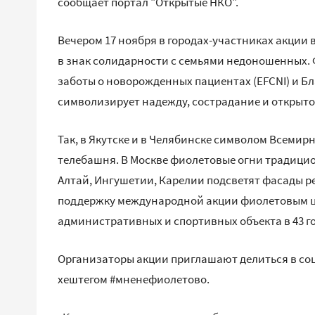
сообщает портал "Открытые НКО".
Вечером 17 ноября в городах-участниках акции
в знак солидарности с семьями недоношенных.
заботы о новорожденных пациентах (EFCNI) и Бл
символизирует надежду, сострадание и открыто
Так, в Якутске и в Челябинске символом Всеми
телебашня. В Москве фиолетовые огни традицио
Алтай, Ингушетии, Карелии подсветят фасады р
поддержку международной акции фиолетовым цв
административных и спортивных объекта в 43 го
Организаторы акции приглашают делиться в со
хештегом #мненефиолетово.