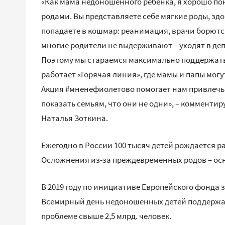
«Как мама недоношенного ребенка, я хорошо 
родами. Вы представляете себе мягкие роды, зд
попадаете в кошмар: реанимация, врачи борютс
многие родители не выдерживают – уходят в де
Поэтому мы стараемся максимально поддержать 
работает «Горячая линия», где мамы и папы мог
Акция #мненефиолетово помогает нам привлечь
показать семьям, что они не одни», – комментир
Наталья Зоткина.
Ежегодно в России 100 тысяч детей рождается р
Осложнения из-за преждевременных родов – ос
В 2019 году по инициативе Европейского фонда 
Всемирный день недоношенных детей поддержат 
проблеме свыше 2,5 млрд. человек.