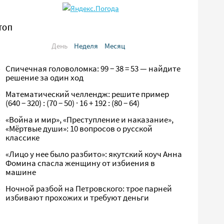
ТОП
День
Неделя
Месяц
Спичечная головоломка: 99 − 38 = 53 — найдите
решение за один ход
Математический челлендж: решите пример
(640 − 320) : (70 − 50) · 16 + 192 : (80 − 64)
«Война и мир», «Преступление и наказание»,
«Мёртвые души»: 10 вопросов о русской
классике
«Лицо у нее было разбито»: якутский коуч Анна
Фомина спасла женщину от избиения в
машине
Ночной разбой на Петровского: трое парней
избивают прохожих и требуют деньги