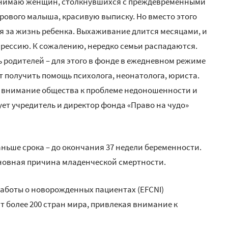
понимаю женщин, столкнувшихся с преждевременными
орового малыша, красивую выписку. Но вместо этого
я за жизнь ребенка. Выхаживание длится месяцами, и
прессию. К сожалению, нередко семьи распадаются.
родителей – для этого в фонде в ежедневном режиме
ут получить помощь психолога, неонатолога, юриста.
 внимание общества к проблеме недоношенности и
ует учредитель и директор фонда «Право на чудо»
аньше срока – до окончания 37 недели беременности.
новная причина младенческой смертности.
заботы о новорожденных пациентах (EFCNI)
более 200 стран мира, привлекая внимание к