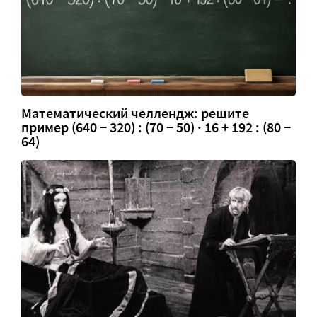
Математический челлендж: решите
пример (640 − 320) : (70 − 50) · 16 + 192 : (80 −
64)