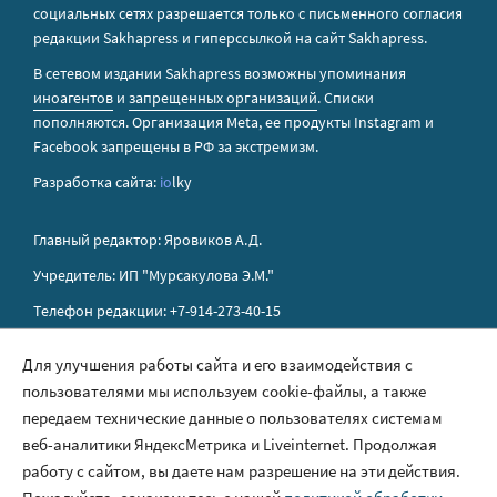
социальных сетях разрешается только с письменного согласия
редакции Sakhapress и гиперссылкой на сайт Sakhapress.
В сетевом издании Sakhapress возможны упоминания
иноагентов
и
запрещенных организаций
. Списки
пополняются. Организация Metа, ее продукты Instagram и
Facebook запрещены в РФ за экстремизм.
Разработка сайта:
io
lky
Главный редактор: Яровиков А.Д.
Учредитель: ИП "Мурсакулова Э.М."
Телефон редакции: +7-914-273-40-15
E-mail редакции: sakhapress@mail.ru
Для улучшения работы сайта и его взаимодействия с
пользователями мы используем cookie-файлы, а также
Правила сайта
передаем технические данные о пользователях системам
Политика обработки персональных данных
веб-аналитики ЯндексМетрика и Liveinternet. Продолжая
работу с сайтом, вы даете нам разрешение на эти действия.
Размещение рекламы