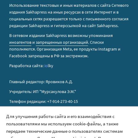
Использование текстовых и иных материалов с сайта Сетевого
издания Sakhapress на иных ресурсах в сети Интернет и в
социальных сетях разрешается только с письменного согласия
редакции Sakhapress и гиперссылкой на сайт Sakhapress.
В сетевом издании Sakhapress возможны упоминания
иноагентов
и
запрещенных организаций
. Списки
пополняются. Организация Metа, ее продукты Instagram и
Facebook запрещены в РФ за экстремизм.
Разработка сайта:
io
lky
Главный редактор: Яровиков А.Д.
Учредитель: ИП "Мурсакулова Э.М."
Телефон редакции: +7-914-273-40-15
E-mail редакции: sakhapress@mail.ru
Для улучшения работы сайта и его взаимодействия с
пользователями мы используем cookie-файлы, а также
Правила сайта
передаем технические данные о пользователях системам
Политика обработки персональных данных