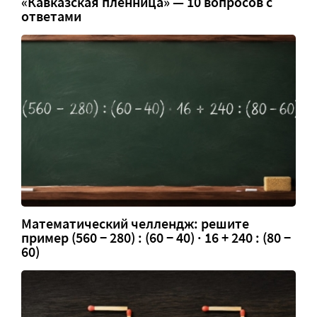
«Кавказская пленница» — 10 вопросов с
ответами
Математический челлендж: решите
пример (560 − 280) : (60 − 40) · 16 + 240 : (80 −
60)