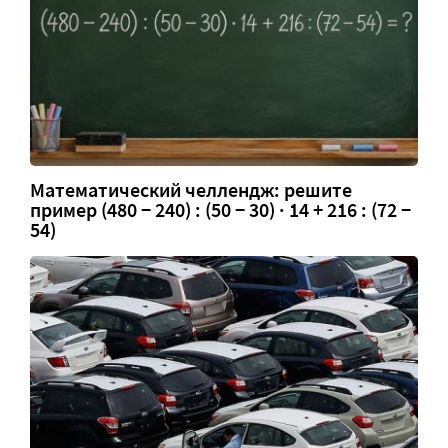
Математический челлендж: решите
пример (480 − 240) : (50 − 30) · 14 + 216 : (72 −
54)