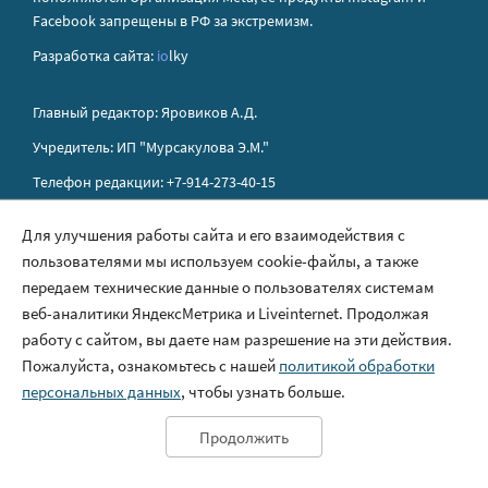
Facebook запрещены в РФ за экстремизм.
Разработка сайта:
io
lky
Главный редактор: Яровиков А.Д.
Учредитель: ИП "Мурсакулова Э.М."
Телефон редакции: +7-914-273-40-15
E-mail редакции: sakhapress@mail.ru
Для улучшения работы сайта и его взаимодействия с
пользователями мы используем cookie-файлы, а также
Правила сайта
передаем технические данные о пользователях системам
Политика обработки персональных данных
веб-аналитики ЯндексМетрика и Liveinternet. Продолжая
работу с сайтом, вы даете нам разрешение на эти действия.
Размещение рекламы
Пожалуйста, ознакомьтесь с нашей
политикой обработки
Контакты
персональных данных
, чтобы узнать больше.
Продолжить