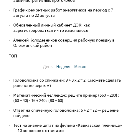
административных протоколов
График ремонтных работ энергетиков на период с 7
августа по 22 августа
Обновленный личный кабинет ДЭК: как
зарегистрироваться и что изменилось
Алексей Колодезников совершил рабочую поездку в
Олекминский район
ТОП
День
Неделя
Месяц
Головоломка со спичками: 9 + 3 х 2 = 2. Сможете сделать
равенство верным?
Математический челлендж: решите пример (560 − 280) :
(60 − 40) · 16 + 240 : (80 − 60)
Ответ на спичечную головоломка: 5 + 2 = 72 — решение
найдено
Тест на знание цитат из фильма «Кавказская пленница»
— 10 вопросов с ответами