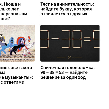
к, Нюша и
Тест на внимательность:
олько лет
найдите букву, которая
 персонажам
отличается от других
ов»?
ание советского
Спичечная головоломка:
ьма
99 − 38 = 53 — найдите
ие музыканты»:
решение за один ход
 с ответами