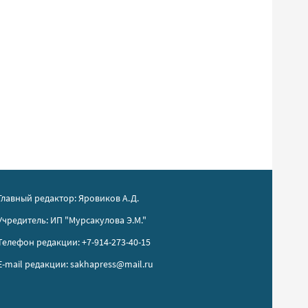
Главный редактор: Яровиков А.Д.
Учредитель: ИП "Мурсакулова Э.М."
Телефон редакции: +7-914-273-40-15
E-mail редакции: sakhapress@mail.ru