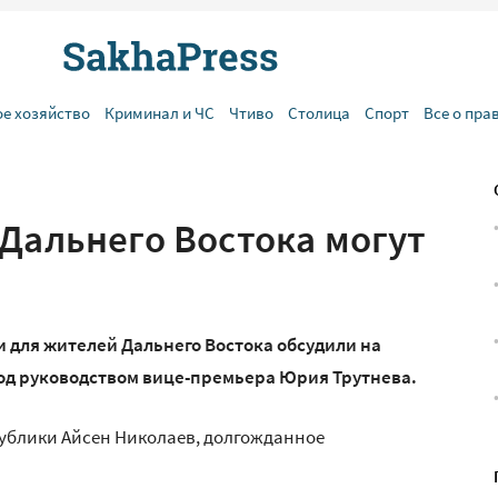
ое хозяйство
Криминал и ЧС
Чтиво
Столица
Спорт
Все о пра
 Дальнего Востока могут
 для жителей Дальнего Востока обсудили на
од руководством вице-премьера Юрия Трутнева.
публики Айсен Николаев, долгожданное