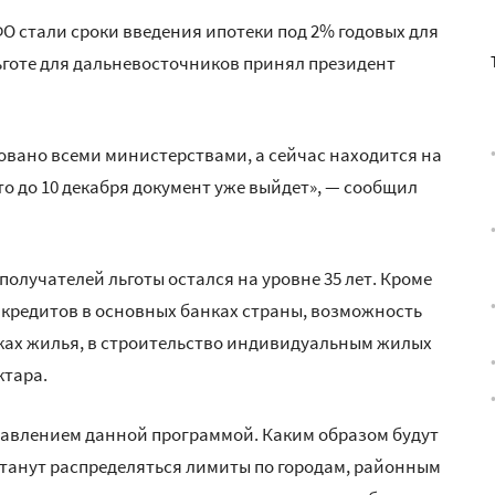
О стали сроки введения ипотеки под 2% годовых для
ьготе для дальневосточников принял президент
овано всеми министерствами, а сейчас находится на
то до 10 декабря документ уже выйдет», — сообщил
олучателей льготы остался на уровне 35 лет. Кроме
кредитов в основных банках страны, возможность
ках жилья, в строительство индивидуальным жилых
ктара.
правлением данной программой. Каким образом будут
 станут распределяться лимиты по городам, районным