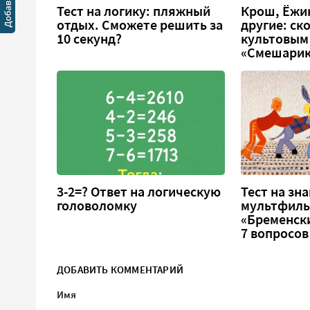
Тест на логику: пляжный
Крош, Ёжи
отдых. Сможете решить за
другие: ск
10 секунд?
культовым
«Смешарик
3-2=? Ответ на логическую
Тест на зн
головоломку
мультфил
«Бременск
7 вопросов
ДОБАВИТЬ КОММЕНТАРИЙ
Имя