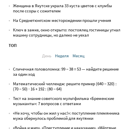
Женщина в Якутске украла 33 куста цветов с клумбы
после ссоры с сожителем
На Среднетюнгском месторождении прошли учения
Ключ в замке, окно открыто: постоялец гостиницы угнал
машину сотрудницы, но далеко не уехал
ТОП
День
Неделя
Месяц
Спичечная головоломка: 99 − 38 = 53 — найдите решение
за один ход
Математический челлендж: решите пример (640 − 320) :
(70 − 50) · 16 + 192 : (80 − 64)
Тест на знание советского мультфильма «Бременские
музыканты»: 7 вопросов с ответами
«Не хочу, чтобы он жил у нас!»: поступление племянника
мужа обернулось проблемой для якутянки
«Война и мир», «Преступление и наказание», «Мёртвые