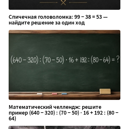
Спичечная головоломка: 99 − 38 = 53 —
найдите решение за один ход
Математический челлендж: решите
пример (640 − 320) : (70 − 50) · 16 + 192 : (80 −
64)