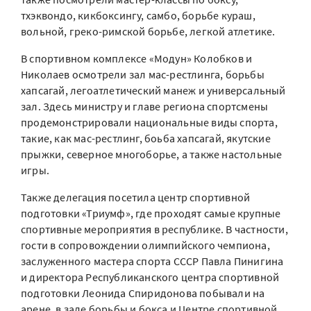
тхэквондо, кикбоксингу, самбо, борьбе кураш,
вольной, греко-римской борьбе, легкой атлетике.
В спортивном комплексе «Модун» Колобков и
Николаев осмотрели зал мас-рестлинга, борьбы
хапсагай, легоатлетический манеж и универсальный
зал. Здесь министру и главе региона спортсмены
продемонстрировали национальные виды спорта,
такие, как мас-рестлинг, боьба хапсагай, якутские
прыжки, северное многоборье, а также настольные
игры.
Также делегация посетила центр спортивной
подготовки «Триумф», где проходят самые крупные
спортивные мероприятия в республике. В частности,
гости в сопровождении олимпийского чемпиона,
заслуженного мастера спорта СССР Павла Пинигина
и директора Республиканского центра спортивной
подготовки Леонида Спиридонова побывали на
арене, в зале борьбы и бокса и Центре спортивной