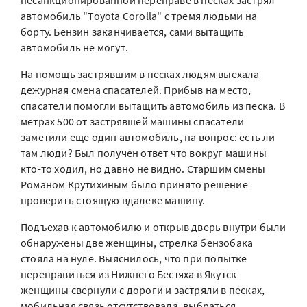
несанкционированной переправе в песках застрял
автомобиль "Toyota Corolla" с тремя людьми на
борту. Бензин заканчивается, сами вытащить
автомобиль не могут.
На помощь застрявшим в песках людям выехала
дежурная смена спасателей. Прибыв на место,
спасатели помогли вытащить автомобиль из песка. В
метрах 500 от застрявшей машины спасатели
заметили еще один автомобиль, на вопрос: есть ли
там люди? Был получен ответ что вокруг машины
кто-то ходил, но давно не видно. Старшим смены
Романом Крутихиным было принято решение
проверить стоящую вдалеке машину.
Подъехав к автомобилю и открыв дверь внутри были
обнаружены две женщины, стрелка бензобака
стояла на нуле. Выяснилось, что при попытке
переправиться из Нижнего Бестяха в Якутск
женщины свернули с дороги и застряли в песках,
мобильная связь отсутствовала, выбраться