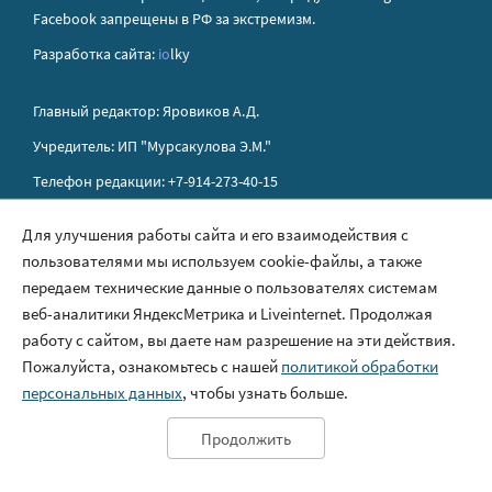
Facebook запрещены в РФ за экстремизм.
Разработка сайта:
io
lky
Главный редактор: Яровиков А.Д.
Учредитель: ИП "Мурсакулова Э.М."
Телефон редакции: +7-914-273-40-15
E-mail редакции: sakhapress@mail.ru
Для улучшения работы сайта и его взаимодействия с
пользователями мы используем cookie-файлы, а также
Правила сайта
передаем технические данные о пользователях системам
Политика обработки персональных данных
веб-аналитики ЯндексМетрика и Liveinternet. Продолжая
работу с сайтом, вы даете нам разрешение на эти действия.
Размещение рекламы
Пожалуйста, ознакомьтесь с нашей
политикой обработки
Контакты
персональных данных
, чтобы узнать больше.
Продолжить