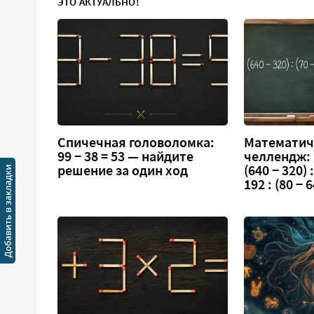
ЭТО АКТУАЛЬНО!
Спичечная головоломка:
Математич
99 − 38 = 53 — найдите
челлендж:
решение за один ход
(640 − 320) :
192 : (80 − 6