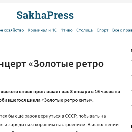
ое хозяйство
Криминал и ЧС
Чтиво
Столица
Спорт
Все о пра
онцерт «Золотые ретро
овского вновь приглашает вас 8 января в 16 часов на
юбившегося цикла «Золотые ретро хиты».
тел бы ещё разок вернуться в СССР, побывать на
емя и зарядиться хорошим настроением. В исполнении