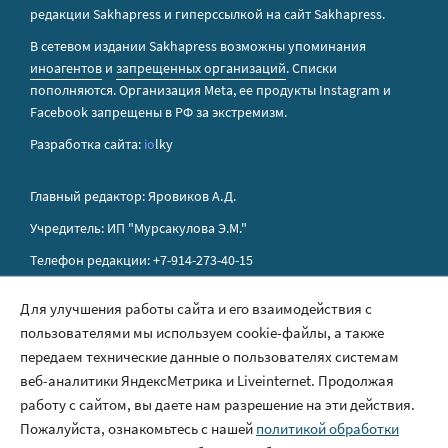
редакции Sakhapress и гиперссылкой на сайт Sakhapress.
В сетевом издании Sakhapress возможны упоминания
иноагентов
и
запрещенных организаций
. Списки
пополняются. Организация Metа, ее продукты Instagram и
Facebook запрещены в РФ за экстремизм.
Разработка сайта:
io
lky
Главный редактор: Яровиков А.Д.
Учредитель: ИП "Мурсакулова Э.М."
Телефон редакции: +7-914-273-40-15
E-mail редакции: sakhapress@mail.ru
Для улучшения работы сайта и его взаимодействия с
пользователями мы используем cookie-файлы, а также
Правила сайта
передаем технические данные о пользователях системам
Политика обработки персональных данных
веб-аналитики ЯндексМетрика и Liveinternet. Продолжая
работу с сайтом, вы даете нам разрешение на эти действия.
Размещение рекламы
Пожалуйста, ознакомьтесь с нашей
политикой обработки
Контакты