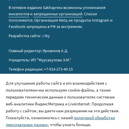
В сетевом издании Sakhapress возможны упоминания
иноагентов
и
запрещенных организаций
. Списки
пополняются. Организация Metа, ее продукты Instagram и
Facebook запрещены в РФ за экстремизм.
Разработка сайта:
io
lky
Главный редактор: Яровиков А.Д.
Учредитель: ИП "Мурсакулова Э.М."
Телефон редакции: +7-914-273-40-15
E-mail редакции: sakhapress@mail.ru
Для улучшения работы сайта и его взаимодействия с
пользователями мы используем cookie-файлы, а также
Правила сайта
передаем технические данные о пользователях системам
Политика обработки персональных данных
веб-аналитики ЯндексМетрика и Liveinternet. Продолжая
работу с сайтом, вы даете нам разрешение на эти действия.
Размещение рекламы
Пожалуйста, ознакомьтесь с нашей
политикой обработки
Контакты
персональных данных
, чтобы узнать больше.