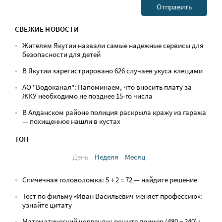
СВЕЖИЕ НОВОСТИ
Жителям Якутии назвали самые надежные сервисы для
безопасности для детей
В Якутии зарегистрировано 626 случаев укуса клещами
АО "Водоканал": Напоминаем, что вносить плату за
ЖКУ необходимо не позднее 15-го числа
В Алданском районе полиция раскрыла кражу из гаража
— похищенное нашли в кустах
ТОП
День
Неделя
Месяц
Спичечная головоломка: 5 + 2 = 72 — найдите решение
Тест по фильму «Иван Васильевич меняет профессию»:
узнайте цитату
Математический челлендж: решите пример (480 − 240) :