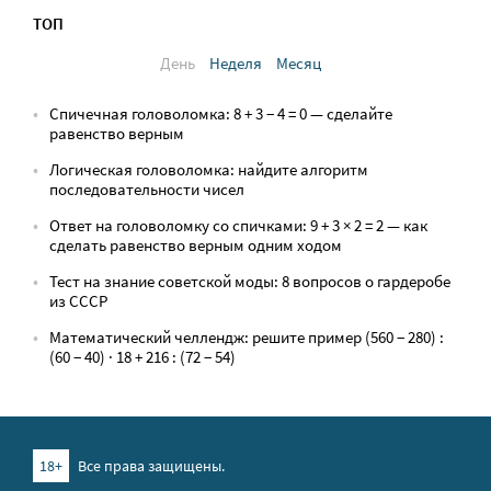
ТОП
День
Неделя
Месяц
Спичечная головоломка: 8 + 3 − 4 = 0 — сделайте
равенство верным
Логическая головоломка: найдите алгоритм
последовательности чисел
Ответ на головоломку со спичками: 9 + 3 × 2 = 2 — как
сделать равенство верным одним ходом
Тест на знание советской моды: 8 вопросов о гардеробе
из СССР
Математический челлендж: решите пример (560 − 280) :
(60 − 40) · 18 + 216 : (72 − 54)
18+
Все права защищены.