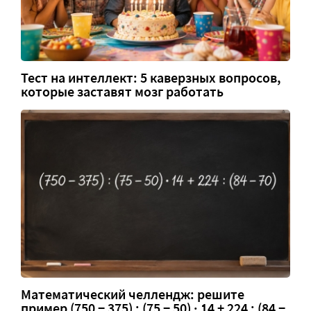
Тест на интеллект: 5 каверзных вопросов,
которые заставят мозг работать
Математический челлендж: решите
пример (750 − 375) : (75 − 50) · 14 + 224 : (84 −