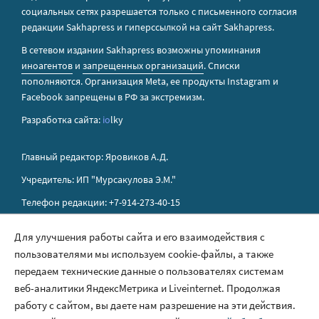
социальных сетях разрешается только с письменного согласия
редакции Sakhapress и гиперссылкой на сайт Sakhapress.
В сетевом издании Sakhapress возможны упоминания
иноагентов
и
запрещенных организаций
. Списки
пополняются. Организация Metа, ее продукты Instagram и
Facebook запрещены в РФ за экстремизм.
Разработка сайта:
io
lky
Главный редактор: Яровиков А.Д.
Учредитель: ИП "Мурсакулова Э.М."
Телефон редакции: +7-914-273-40-15
E-mail редакции: sakhapress@mail.ru
Для улучшения работы сайта и его взаимодействия с
пользователями мы используем cookie-файлы, а также
Правила сайта
передаем технические данные о пользователях системам
Политика обработки персональных данных
веб-аналитики ЯндексМетрика и Liveinternet. Продолжая
работу с сайтом, вы даете нам разрешение на эти действия.
Размещение рекламы