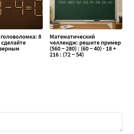
головоломка: 8
Математический
 — сделайте
челлендж: решите пример
 верным
(560 − 280) : (60 − 40) · 18 +
216 : (72 − 54)