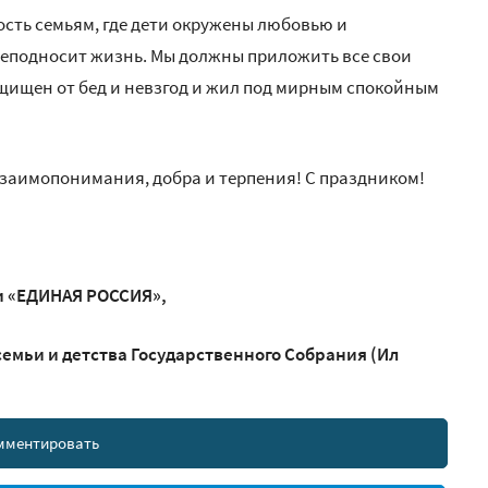
ость семьям, где дети окружены любовью и
реподносит жизнь. Мы должны приложить все свои
ащищен от бед и невзгод и жил под мирным спокойным
 взаимопонимания, добра и терпения! С праздником!
и «ЕДИНАЯ РОССИЯ»,
емьи и детства Государственного Собрания (Ил
мментировать