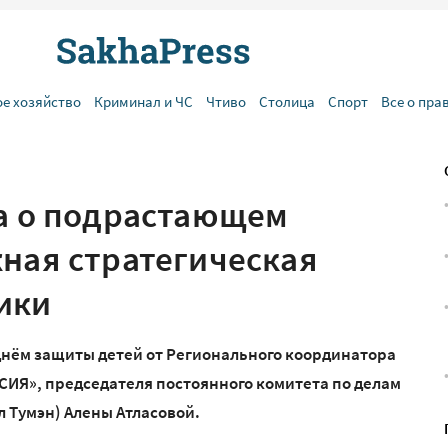
ое хозяйство
Криминал и ЧС
Чтиво
Столица
Спорт
Все о пра
та о подрастающем
жная стратегическая
ики
нём защиты детей от Регионального координатора
СИЯ», председателя постоянного комитета по делам
л Тумэн) Алены Атласовой.