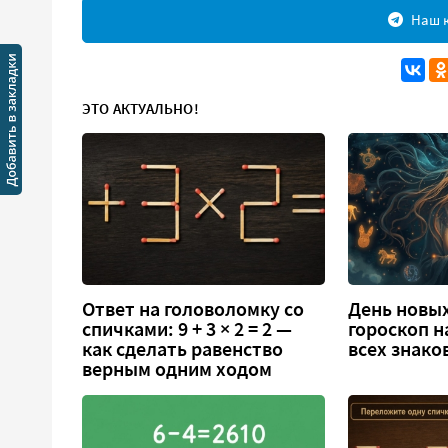
Наш к
ЭТО АКТУАЛЬНО!
Ответ на головоломку со
День новых
спичками: 9 + 3 × 2 = 2 —
гороскоп н
как сделать равенство
всех знако
верным одним ходом