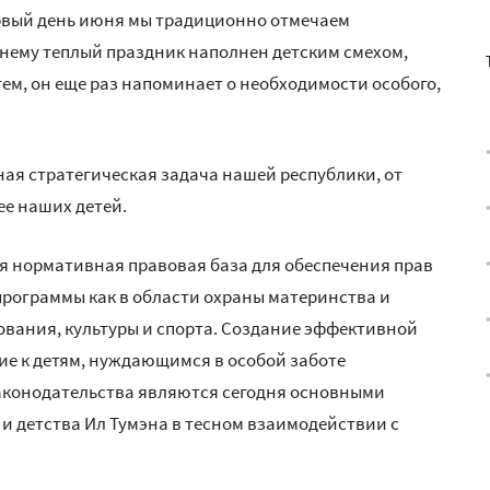
ервый день июня мы традиционно отмечаем
нему теплый праздник наполнен детским смехом,
тем, он еще раз напоминает о необходимости особого,
ая стратегическая задача нашей республики, от
е наших детей.
ая нормативная правовая база для обеспечения прав
программы как в области охраны материнства и
зования, культуры и спорта. Создание эффективной
ие к детям, нуждающимся в особой заботе
аконодательства являются сегодня основными
и детства Ил Тумэна в тесном взаимодействии с