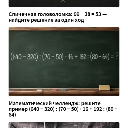
Спичечная головоломка: 99 − 38 = 53 —
найдите решение за один ход
Математический челлендж: решите
пример (640 − 320) : (70 − 50) · 16 + 192 : (80 −
64)