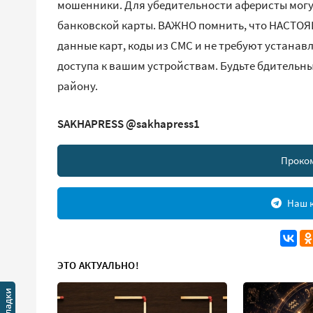
мошенники. Для убедительности аферисты могу
банковской карты. ВАЖНО помнить, что НАСТО
данные карт, коды из СМС и не требуют устана
доступа к вашим устройствам. Будьте бдительн
району.
SAKHAPRESS @sakhapress1
Проко
Наш к
ЭТО АКТУАЛЬНО!