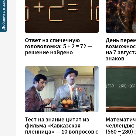
Ответ на спичечную
День перем
головоломка: 5 + 2 = 72 —
возможнос
решение найдено
на 7 август
знаков
Тест на знание цитат из
Математич
фильма «Кавказская
челлендж:
пленница» — 10 вопросов с
(560 − 280) :