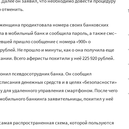
 Далее он заявил, что необходимо довести процедуру
о отменить.
, женщина продиктовала номера своих банковских
ла в мобильный банк и сообщила пароль, а также смс–
евшей пришло сообщение с номера «900» о
рублей. Не прошло и минуты, как о она получила еще
ании. Всего аферисты похитили у неё 225 920 рублей.
вонил псевдосотрудник банка. Он сообщил
писания денежных средств и в целях «безопасности»
му для удаленного управления смартфоном. После чего
мобильного банкинга заявительницы, похитил у неё
 самая распространенная схема, которой пользуются