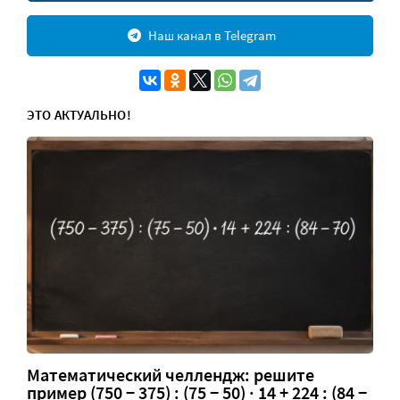
Наш канал в Telegram
ЭТО АКТУАЛЬНО!
Математический челлендж: решите
пример (750 − 375) : (75 − 50) · 14 + 224 : (84 −